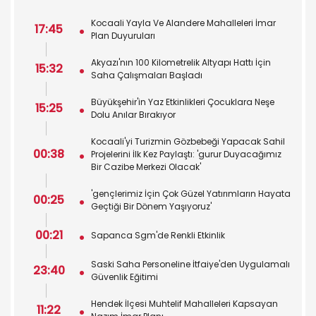
Kocaali Yayla Ve Alandere Mahalleleri İmar
17:45
Plan Duyuruları
Akyazı'nın 100 Kilometrelik Altyapı Hattı İçin
15:32
Saha Çalışmaları Başladı
Büyükşehir'in Yaz Etkinlikleri Çocuklara Neşe
15:25
Dolu Anılar Bırakıyor
Kocaali'yi Turizmin Gözbebeği Yapacak Sahil
00:38
Projelerini İlk Kez Paylaştı: 'gurur Duyacağımız
Bir Cazibe Merkezi Olacak'
'gençlerimiz İçin Çok Güzel Yatırımların Hayata
00:25
Geçtiği Bir Dönem Yaşıyoruz'
00:21
Sapanca Sgm'de Renkli Etkinlik
Saski Saha Personeline İtfaiye'den Uygulamalı
23:40
Güvenlik Eğitimi
Hendek İlçesi Muhtelif Mahalleleri Kapsayan
11:22