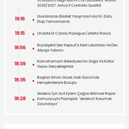
Scolastico Degli Alunni Con Disabilità. Novità
2026/2027: Arriva İl Controllo Qualità
Uluslararası Bisiklet Yarışması'nda En Zorlu
19:16
Etap Tamamlandı
19:15
Ondate Di Calore, Prosegue L'allerta Rossa
Büyükşehir'den Kepsut'a Kent Lokantası Ve Dev
18:56
Altyapı Yatırımı
Kızılcahamam Belediyesi'nin Doğa Ve Kültür
18:39
Gezisi Gerçekleştirildi
Başkan Erhan Güzel, Halk Günü'nde
18:35
Hemşehrileriyle Buluştu
Akdeniz İçin Acil Eylem Çağrısı Bilimsel Rapor
18:28
Kamuoyuyla Paylaşıldı: 'akdeniz'i Korumak
Zorundayız'