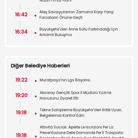
Nazım İmar Planı
Ateş Savaşçılarının Zamana Karşı Yarışı
16:42
Faciaların Önüne Geçti
Büyükşehir'den Anne Sütü Farkındalığı İçin
16:34
Anlamlı Buluşma
Diğer Belediye Haberleri
19:22
Muratpaşa'nın Lgs Başarısı
Aksaray Gençlik Spor İl Müdürü Yüzme
19:20
Havuzunu Ziyaret Etti
Tekne Sahiplerine Büyükşehir'den Kritik Uyarı;
19:18
Belgelerinizi Kontrol Edin
Attività Sociali. Aperte Le İscrizioni Per La
Presentazione Delle Domande Per İl Trasporto
19:18